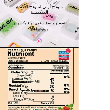
نموذج أولي لنموذج الأكمام
المنكمشة
نموذج ملصق رقمي أو فليكسو أو
روتوغرافي