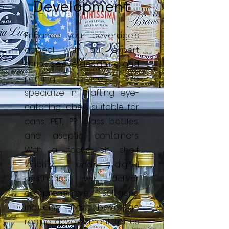
Development
Enhance your beverage's
appeal with our expert
shrink sleeve designing and
printing services. We
specialize in crafting eye-
catching labels suitable for
cans, PET, PP, glass bottles,
and aseptic containers.
With a focus on shelf
visibility and digital
aesthetics, we deliver
comprehensive solutions,
including new beverage
recipe development. Let us