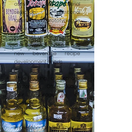
assist you in material
selection, nutritional
labelling, and prototyping to
ensure your product stands
out. Trust us for your all-in-
one beverage labelling and
new beverage recipe
development needs.
While making a purchase
Customer's Often Judge
your Beverage by it's
COVER!
So, make the Best First
Impression
On The Shelf &