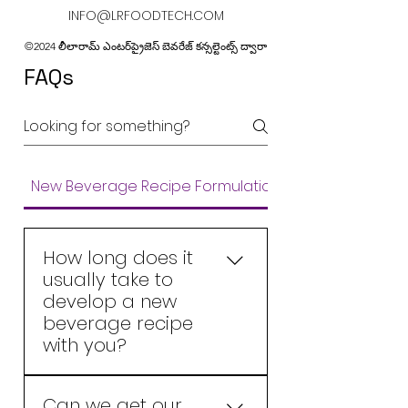
INFO@LRFOODTECH.COM
©2024 లీలారామ్ ఎంటర్‌ప్రైజెస్ బెవరేజ్ కన్సల్టెంట్స్ ద్వారా
FAQs
New Beverage Recipe Formulations
How long does it
usually take to
develop a new
beverage recipe
with you?
A new beverage recipe is
Can we get our
usually developed in about