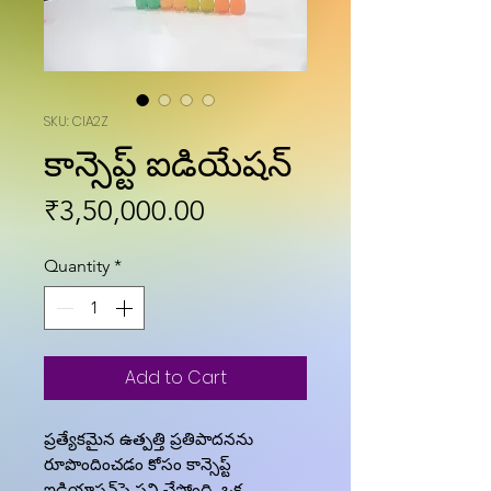
SKU: CIA2Z
కాన్సెప్ట్ ఐడియేషన్
Price
₹3,50,000.00
Quantity
*
Add to Cart
ప్రత్యేకమైన ఉత్పత్తి ప్రతిపాదనను
రూపొందించడం కోసం కాన్సెప్ట్
ఐడియాషన్‌పై పని చేస్తోంది. ఒక