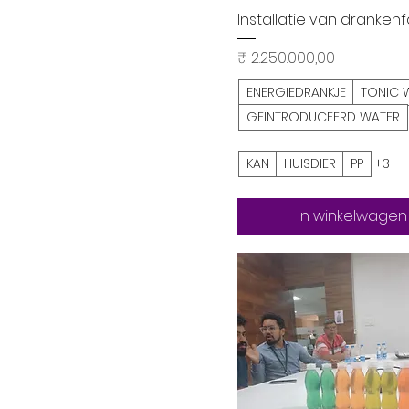
Snel overzicht
Installatie van drankenf
Prijs
₹ 2.250.000,00
ENERGIEDRANKJE
TONIC 
GEÏNTRODUCEERD WATER
KAN
HUISDIER
PP
+3
In winkelwagen