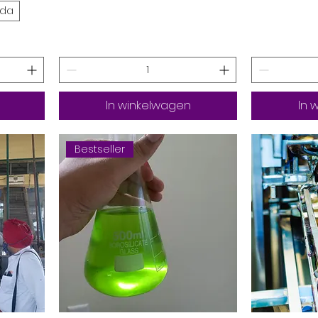
ada
In winkelwagen
In 
Bestseller