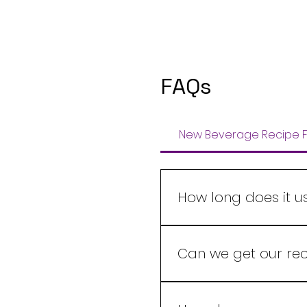
FAQs
New Beverage Recipe F
How long does it u
A new beverage recipe i
with product complexity,
Can we get our rec
and once your scope is
Yes, We at Leelaram Ent
which the beverage nee