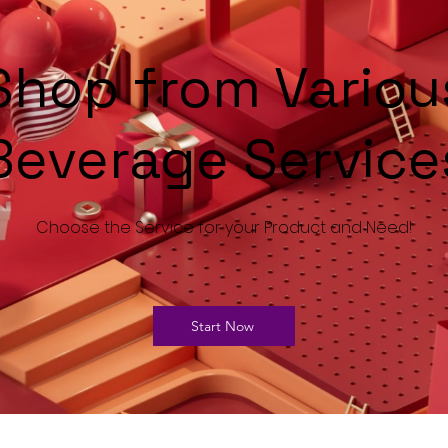
Shop from Variou
Beverage Service
Choose the Service for your Product and Need!
Start Now