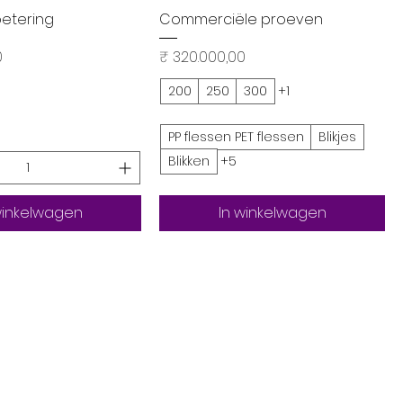
el overzicht
Snel overzicht
betering
Commerciële proeven
Prijs
0
₹ 320.000,00
200
250
300
+1
PP flessen PET flessen
Blikjes
Blikken
+5
winkelwagen
In winkelwagen