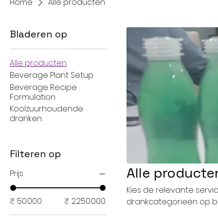
Home
Alle producten
Bladeren op
Alle producten
Beverage Plant Setup
Beverage Recipe
Formulation
Koolzuurhoudende
dranken
Filteren op
Alle producte
Prijs
Kies de relevante servi
₹ 50.000
₹ 2.250.000
drankcategorieën op b