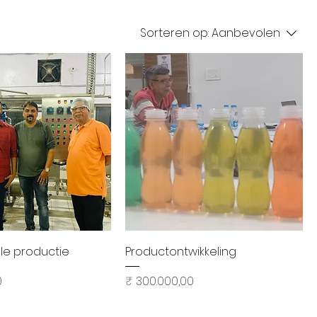
Sorteren op:
Aanbevolen
el overzicht
Snel overzicht
e productie
Productontwikkeling
Prijs
0
₹ 300.000,00