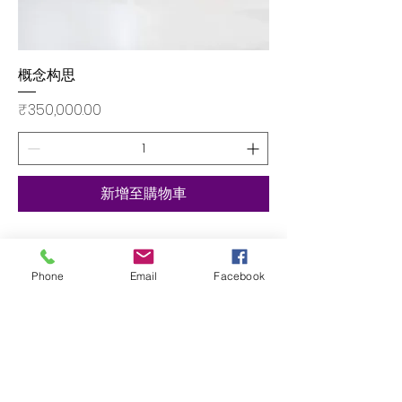
概念构思
價格
₹350,000.00
新增至購物車
后退
Phone
Email
Facebook
饮料顾问
信息@LRFOODTECH.COM